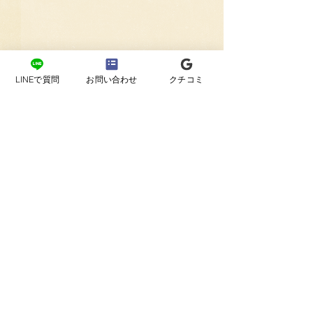
LINEで質問
お問い合わせ
クチコミ
コメント
コメントを追加…
赤ちゃんと過ごす、最初
外出なしで安心
の家族写真｜ペットや兄
で叶えるニュー
弟も参加できるニューボ
ォト撮影のすす
ーンフォト