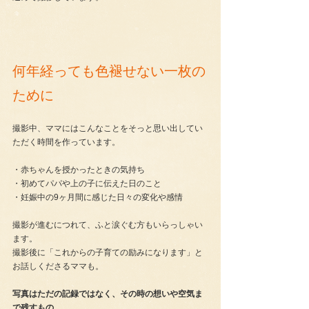
何年経っても色褪せない一枚の
ために
撮影中、ママにはこんなことをそっと思い出してい
ただく時間を作っています。
・赤ちゃんを授かったときの気持ち
・初めてパパや上の子に伝えた日のこと
・妊娠中の9ヶ月間に感じた日々の変化や感情
撮影が進むにつれて、ふと涙ぐむ方もいらっしゃい
ます。
撮影後に「これからの子育ての励みになります」と
お話しくださるママも。
写真はただの記録ではなく、その時の想いや空気ま
で残すもの。