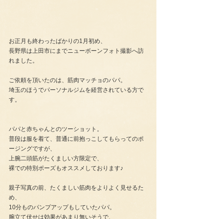
お正月も終わったばかりの1月初め、
長野県は上田市にまでニューボーンフォト撮影へ訪
れました。
ご依頼を頂いたのは、筋肉マッチョのパパ。
埼玉のほうでパーソナルジムを経営されている方で
す。
パパと赤ちゃんとのツーショット。
普段は服を着て、普通に前抱っこしてもらってのポ
ージングですが、
上腕二頭筋がたくましい方限定で、
裸での特別ポーズもオススメしております♪
親子写真の前、たくましい筋肉をよりよく見せるた
め、
10分ものパンプアップもしていたパパ。
腕立て伏せは効果があまり無いそうで、