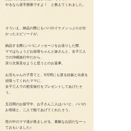
やるなら逆手懸垂ですよ！　と教えてくれました。
そういえ、納品の際にもパパのイケメンっぷりが分
かったエピソードが。
納品する際にパパにメッセージをお送りした際、
ママはちょうどお祖母ちゃんと妹さんと、女子三人
での沖縄旅行中だから、
戻り次第見せようと思うとのお返事。
お兄ちゃんの子育てと、9月間にも渡る妊娠と出産を
頑張ってくれたママに、
女子三人での慰安旅行をプレゼントしてあげたそ
う。
五日間のお留守中、お子さん二人はパパと、パパの
お母様と、二人で観てあげてくれたそう。
世の中のママ達が羨ましがる、素敵なお話だなーっ
ておもいました♪