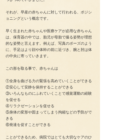
それが、早産の赤ちゃんに対して行われる、ポジシ
ョニングという概念です。
早く生まれた赤ちゃんや医療ケアが必用な赤ちゃん
は、保育器の中では、胎児が母胎で撮る姿勢が理想
的な姿勢と言えます。例えば、写真のポーズのよう
に、手足はより顔や体幹の前に近づき、腕と肘は体
の中央に寄っていきます。
この形を取る事で、赤ちゃんは
①全身を曲げる力の緊張を高めていくことができる
②安心して安静を保持することができる
③いろんなものにふれていくことで感覚運動の経験
を促せる
④リラクゼーションを促せる
⑤身体の変形や固まってしまう拘縮などの予防がで
きる
⑥発達を促すことができる
ことができるため、病院ではとても大切なケアのひ