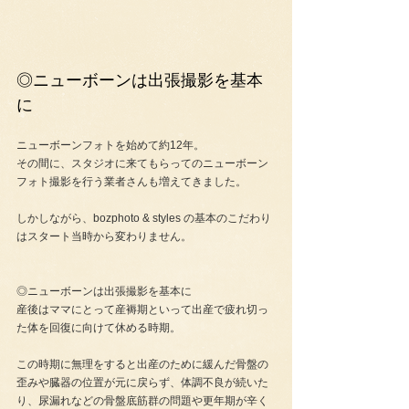
◎ニューボーンは出張撮影を基本
に
ニューボーンフォトを始めて約12年。
その間に、スタジオに来てもらってのニューボーン
フォト撮影を行う業者さんも増えてきました。
しかしながら、bozphoto & styles の基本のこだわり
はスタート当時から変わりません。　
◎ニューボーンは出張撮影を基本に
産後はママにとって産褥期といって出産で疲れ切っ
た体を回復に向けて休める時期。
この時期に無理をすると出産のために緩んだ骨盤の
歪みや臓器の位置が元に戻らず、体調不良が続いた
り、尿漏れなどの骨盤底筋群の問題や更年期が辛く